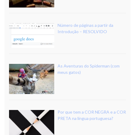
Número de páginas a partir da
Introdução – RESOLVIDO
As Aventuras do Spiderman (com
meus gatos)
Por que tem a COR NEGRA e a COR
PRETA na língua portuguesa?