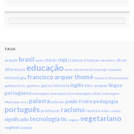
TAGS
brasil
cnpj
arquer
chinês
criança
crianças
dicas
carne
desenhos
educação
diferenças
enem
entrevista de emprego
espanha
francisco arquer thomé
etimologia
francisco thomé arquer
inglês
língua
gatos
história
kiko arquer
galinhas livres
gatinhos
portuguesa
mensagens
mensagens face
mensagens whats
mensagens
palavra
paulo freire
pedagogia
whatsapp
ovos
palavrão
português
racismo
professor
racista
redes sociais
vegetariano
tecnologia
tic
significado
vegano
vegfeel
youtube