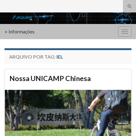
Alte
form
Search for:
de
pesq
+ Informações
Alter
nave
ARQUIVO POR TAG:
IEL
Nossa UNICAMP Chinesa