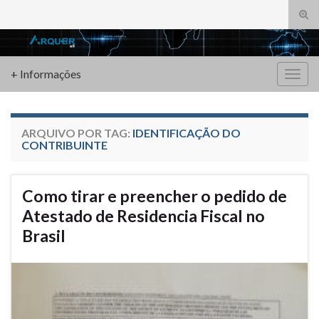
Alte
form
Search for:
de
pesq
+ Informações
Alter
nave
ARQUIVO POR TAG:
IDENTIFICAÇÃO DO
CONTRIBUINTE
Como tirar e preencher o pedido de
Atestado de Residencia Fiscal no
Brasil