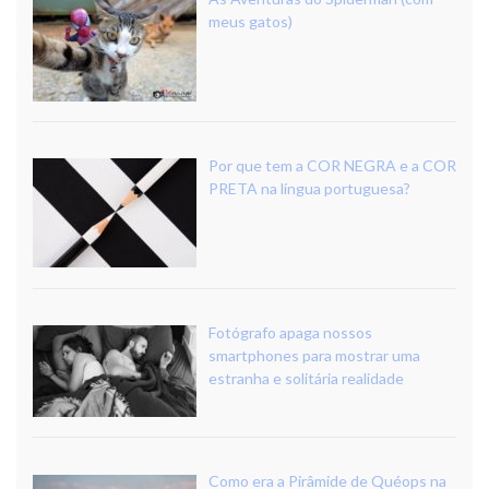
meus gatos)
Por que tem a COR NEGRA e a COR
PRETA na língua portuguesa?
Fotógrafo apaga nossos
smartphones para mostrar uma
estranha e solitária realidade
Como era a Pirâmide de Quéops na