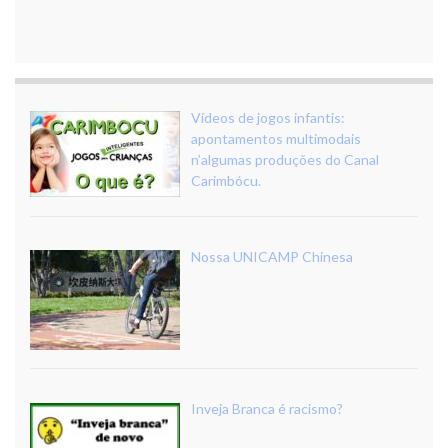
Vídeos de jogos infantis:
apontamentos multimodais
n’algumas produções do Canal
Carimbócu.
Nossa UNICAMP Chinesa
Inveja Branca é racismo?