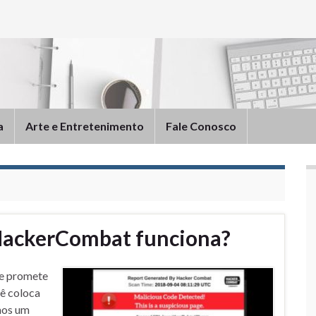
a
Arte e Entretenimento
Fale Conosco
HackerCombat funciona?
le promete
cê coloca
emos um