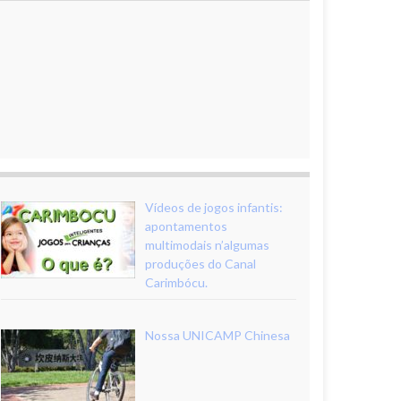
Vídeos de jogos infantis:
apontamentos
multimodais n’algumas
produções do Canal
Carimbócu.
Nossa UNICAMP Chinesa