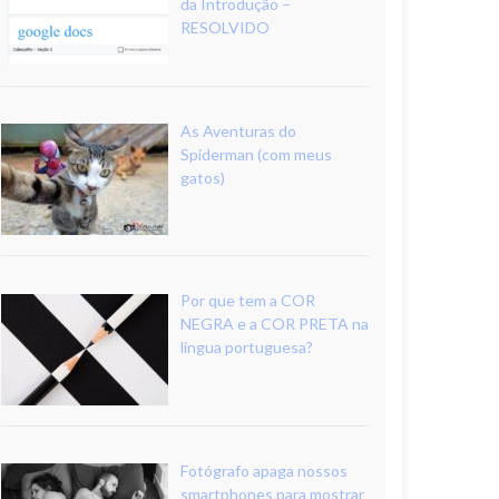
da Introdução –
RESOLVIDO
As Aventuras do
Spiderman (com meus
gatos)
Por que tem a COR
NEGRA e a COR PRETA na
língua portuguesa?
Fotógrafo apaga nossos
smartphones para mostrar