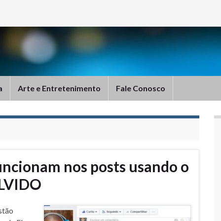
a
Arte e Entretenimento
Fale Conosco
uncionam nos posts usando o
OLVIDO
stão