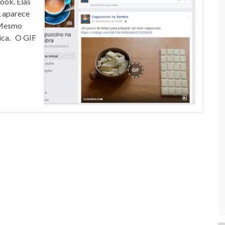
ook. Elas
, aparece
. Mesmo
ica. O GIF