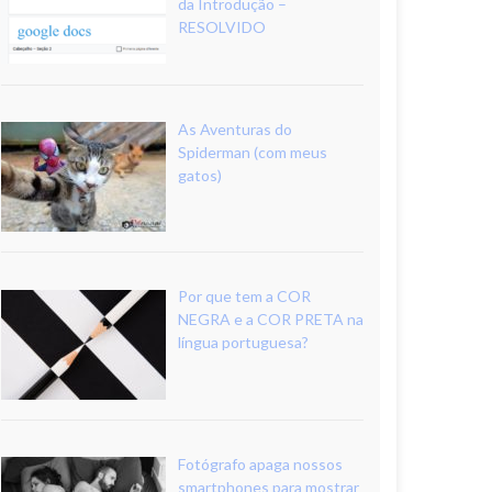
da Introdução –
RESOLVIDO
As Aventuras do
Spiderman (com meus
gatos)
Por que tem a COR
NEGRA e a COR PRETA na
língua portuguesa?
Fotógrafo apaga nossos
smartphones para mostrar