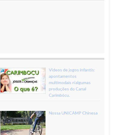
Vídeos de jogos infantis:
apontamentos
multimodais n’algumas
produções do Canal
Carimbócu.
Nossa UNICAMP Chinesa