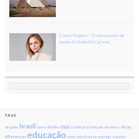
Couro-Vegano – O novo passo da
moda de Stella McCartney
TAGS
brasil
cnpj
arquer
chinês
criança
crianças
dicas
carne
desenhos
educação
diferenças
enem
entrevista de emprego
espanha