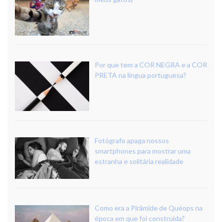
Por que tem a COR NEGRA e a COR
PRETA na língua portuguesa?
Fotógrafo apaga nossos
smartphones para mostrar uma
estranha e solitária realidade
Como era a Pirâmide de Quéops na
época em que foi construída?