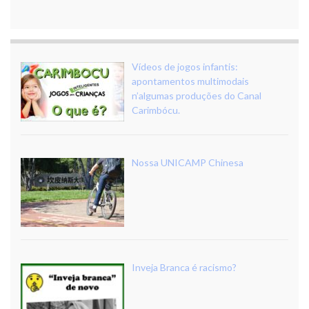
Vídeos de jogos infantis:
apontamentos multimodais
n’algumas produções do Canal
Carimbócu.
Nossa UNICAMP Chinesa
Inveja Branca é racismo?