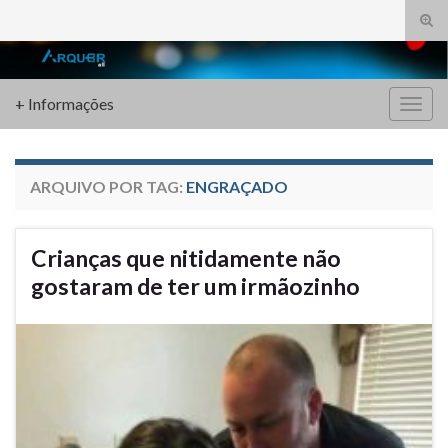
Alte
form
Search for:
de
pesq
+ Informações
Alter
nave
ARQUIVO POR TAG:
ENGRAÇADO
Crianças que nitidamente não
gostaram de ter um irmãozinho