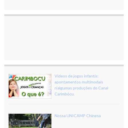
Vídeos de jogos infantis:
apontamentos multimodais
n’algumas produções do Canal
Carimbócu.
Nossa UNICAMP Chinesa