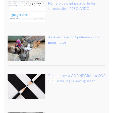
Número de páginas a partir da
Introdução – RESOLVIDO
As Aventuras do Spiderman (com
meus gatos)
Por que tem a COR NEGRA e a COR
PRETA na língua portuguesa?