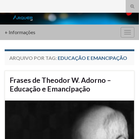
Alte
form
Search for:
de
pesq
+ Informações
Alter
nave
ARQUIVO POR TAG:
EDUCAÇÃO E EMANCIPAÇÃO
Frases de Theodor W. Adorno –
Educação e Emancipação