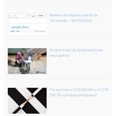
Número de páginas a partir da
Introdução – RESOLVIDO
As Aventuras do Spiderman (com
meus gatos)
Por que tem a COR NEGRA e a COR
PRETA na língua portuguesa?