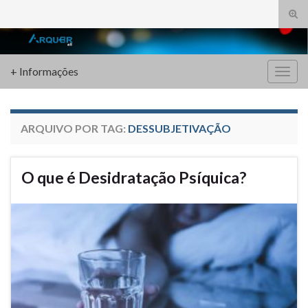
Alte
form
Search for:
de
pesq
+ Informações
Alter
nave
ARQUIVO POR TAG:
DESSUBJETIVAÇÃO
O que é Desidratação Psíquica?