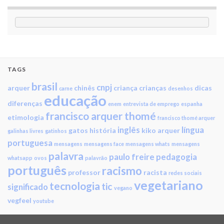
TAGS
brasil
cnpj
arquer
chinês
criança
crianças
dicas
carne
desenhos
educação
diferenças
enem
entrevista de emprego
espanha
francisco arquer thomé
etimologia
francisco thomé arquer
inglês
língua
gatos
história
kiko arquer
galinhas livres
gatinhos
portuguesa
mensagens
mensagens face
mensagens whats
mensagens
palavra
paulo freire
pedagogia
whatsapp
ovos
palavrão
português
racismo
professor
racista
redes sociais
vegetariano
tecnologia
tic
significado
vegano
vegfeel
youtube