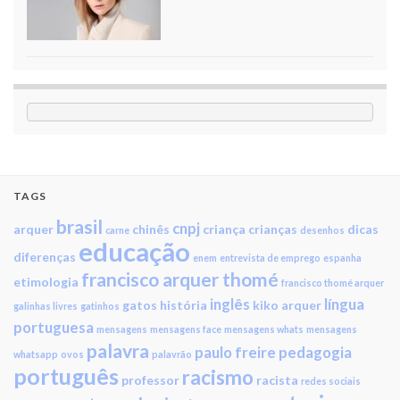
TAGS
brasil
cnpj
arquer
chinês
criança
crianças
dicas
carne
desenhos
educação
diferenças
enem
entrevista de emprego
espanha
francisco arquer thomé
etimologia
francisco thomé arquer
inglês
língua
gatos
história
kiko arquer
galinhas livres
gatinhos
portuguesa
mensagens
mensagens face
mensagens whats
mensagens
palavra
paulo freire
pedagogia
whatsapp
ovos
palavrão
português
racismo
professor
racista
redes sociais