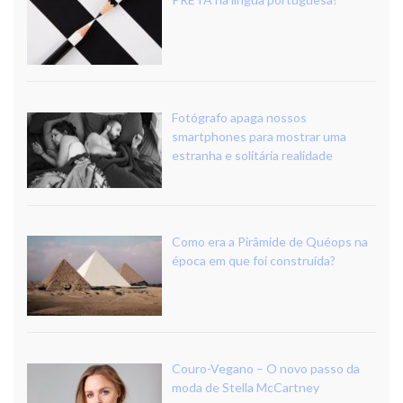
Fotógrafo apaga nossos
smartphones para mostrar uma
estranha e solitária realidade
Como era a Pirâmide de Quéops na
época em que foi construída?
Couro-Vegano – O novo passo da
moda de Stella McCartney