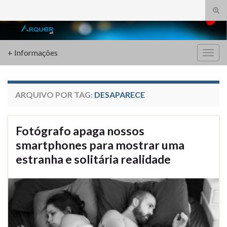
Alte
form
Search for:
de
pesq
+ Informações
Alter
nave
ARQUIVO POR TAG:
DESAPARECE
Fotógrafo apaga nossos
smartphones para mostrar uma
estranha e solitária realidade