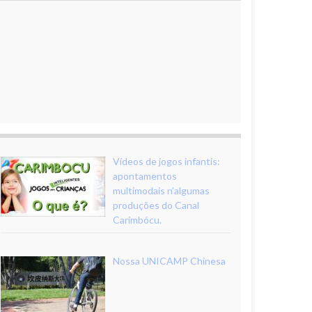
Vídeos de jogos infantis:
apontamentos
multimodais n’algumas
produções do Canal
Carimbócu.
Nossa UNICAMP Chinesa