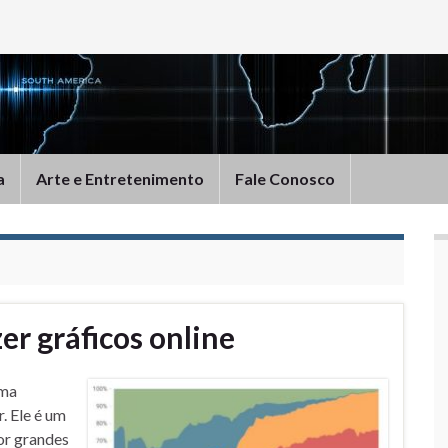
a
Arte e Entretenimento
Fale Conosco
er gráficos online
uma
 Ele é um
por grandes