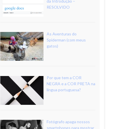
da Introdução –
RESOLVIDO
As Aventuras do
Spiderman (com meus
gatos)
Por que tem a COR
NEGRA e a COR PRETA na
língua portuguesa?
Fotógrafo apaga nossos
smartphones para mostrar