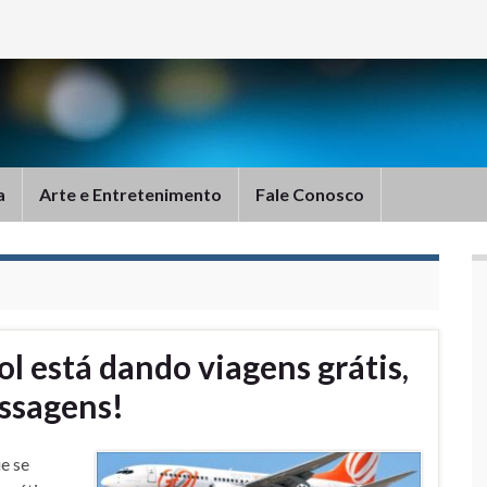
a
Arte e Entretenimento
Fale Conosco
ol está dando viagens grátis,
assagens!
e se