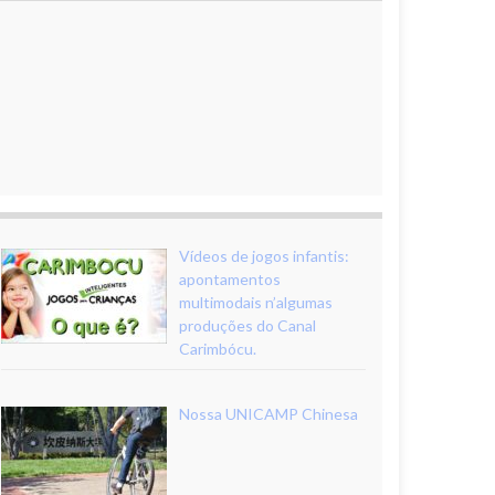
Vídeos de jogos infantis:
apontamentos
multimodais n’algumas
produções do Canal
Carimbócu.
Nossa UNICAMP Chinesa