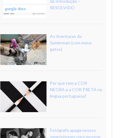
da Introdução –
RESOLVIDO
As Aventuras do
Spiderman (com meus
gatos)
Por que tem a COR
NEGRA e a COR PRETA na
língua portuguesa?
Fotógrafo apaga nossos
smartphones para mostrar