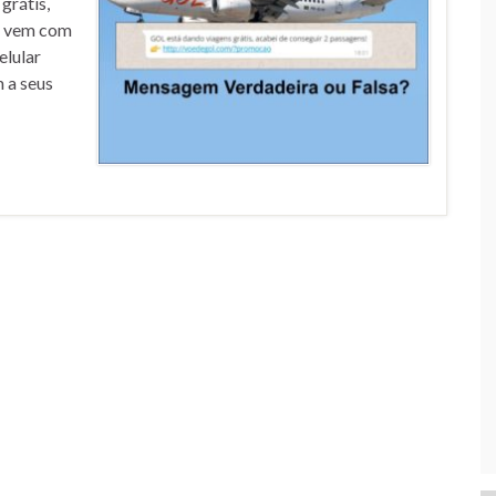
grátis,
m vem com
elular
 a seus