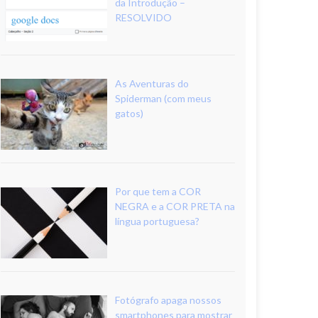
da Introdução –
RESOLVIDO
As Aventuras do
Spiderman (com meus
gatos)
Por que tem a COR
NEGRA e a COR PRETA na
língua portuguesa?
Fotógrafo apaga nossos
smartphones para mostrar