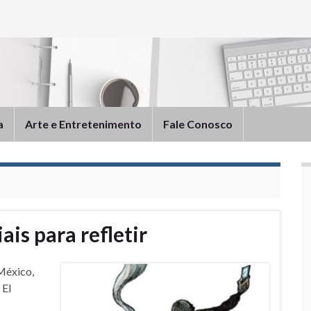
a
Arte e Entretenimento
Fale Conosco
ais para refletir
México,
 El