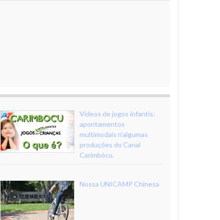
Vídeos de jogos infantis:
apontamentos
multimodais n’algumas
produções do Canal
Carimbócu.
Nossa UNICAMP Chinesa