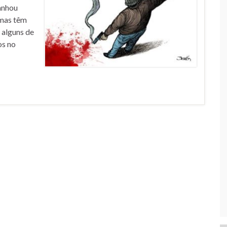
Ganhou
emas têm
a alguns de
os no