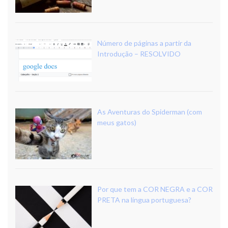
Número de páginas a partir da
Introdução – RESOLVIDO
As Aventuras do Spiderman (com
meus gatos)
Por que tem a COR NEGRA e a COR
PRETA na língua portuguesa?