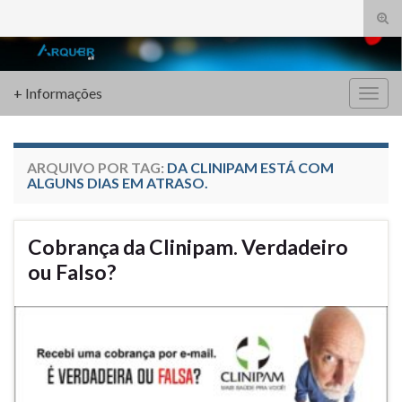
Alte
form
Search for:
de
pesq
+ Informações
Alter
nave
ARQUIVO POR TAG:
DA CLINIPAM ESTÁ COM
ALGUNS DIAS EM ATRASO.
Cobrança da Clinipam. Verdadeiro
ou Falso?