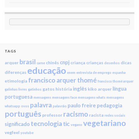
TAGS
brasil
cnpj
arquer
chinês
criança
crianças
dicas
carne
desenhos
educação
diferenças
enem
entrevista de emprego
espanha
francisco arquer thomé
etimologia
francisco thomé arquer
inglês
língua
gatos
história
kiko arquer
galinhas livres
gatinhos
portuguesa
mensagens
mensagens face
mensagens whats
mensagens
palavra
paulo freire
pedagogia
whatsapp
ovos
palavrão
português
racismo
professor
racista
redes sociais
vegetariano
tecnologia
tic
significado
vegano
vegfeel
youtube