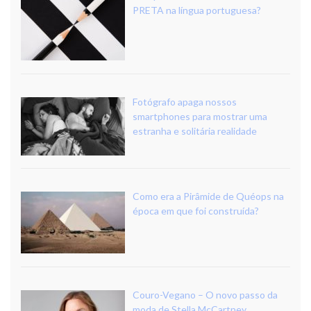
PRETA na língua portuguesa?
Fotógrafo apaga nossos
smartphones para mostrar uma
estranha e solitária realidade
Como era a Pirâmide de Quéops na
época em que foi construída?
Couro-Vegano – O novo passo da
moda de Stella McCartney