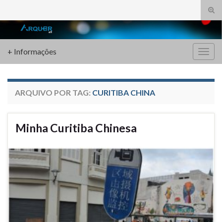
Alte
form
Search for:
de
pesq
+ Informações
Alter
nave
ARQUIVO POR TAG:
CURITIBA CHINA
Minha Curitiba Chinesa