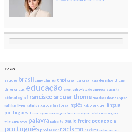
TAGS
brasil
cnpj
arquer
chinês
criança
crianças
dicas
carne
desenhos
educação
diferenças
enem
entrevista de emprego
espanha
francisco arquer thomé
etimologia
francisco thomé arquer
inglês
língua
gatos
história
kiko arquer
galinhas livres
gatinhos
portuguesa
mensagens
mensagens face
mensagens whats
mensagens
palavra
paulo freire
pedagogia
whatsapp
ovos
palavrão
português
racismo
professor
racista
redes sociais