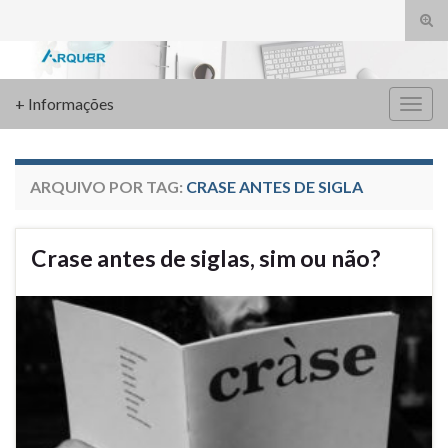
Alte
form
Search for:
de
pesq
+ Informações
Alter
nave
ARQUIVO POR TAG:
CRASE ANTES DE SIGLA
Crase antes de siglas, sim ou não?