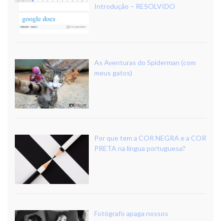
Introdução – RESOLVIDO
As Aventuras do Spiderman (com
meus gatos)
Por que tem a COR NEGRA e a COR
PRETA na língua portuguesa?
Fotógrafo apaga nossos