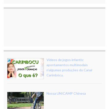
Vídeos de jogos infantis:
apontamentos multimodais
n’algumas produções do Canal
Carimbócu.
Nossa UNICAMP Chinesa