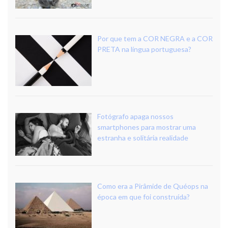
Por que tem a COR NEGRA e a COR
PRETA na língua portuguesa?
Fotógrafo apaga nossos
smartphones para mostrar uma
estranha e solitária realidade
Como era a Pirâmide de Quéops na
época em que foi construída?