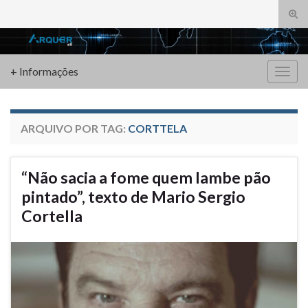
Alte
form
Search for:
de
pesq
+ Informações
Alter
nave
ARQUIVO POR TAG:
CORTTELA
“Não sacia a fome quem lambe pão
pintado”, texto de Mario Sergio
Cortella