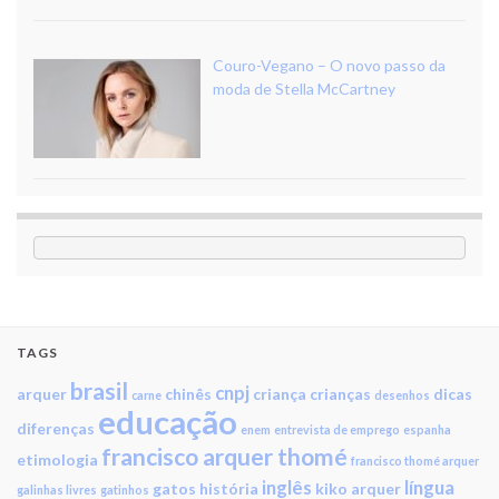
Couro-Vegano – O novo passo da
moda de Stella McCartney
TAGS
brasil
cnpj
arquer
chinês
criança
crianças
dicas
carne
desenhos
educação
diferenças
enem
entrevista de emprego
espanha
francisco arquer thomé
etimologia
francisco thomé arquer
inglês
língua
gatos
história
kiko arquer
galinhas livres
gatinhos