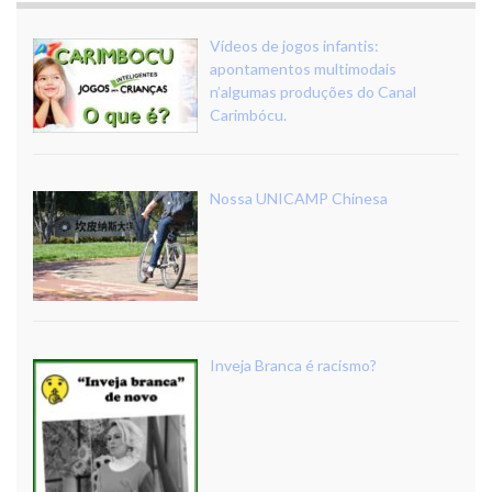
Vídeos de jogos infantis:
apontamentos multimodais
n’algumas produções do Canal
Carimbócu.
Nossa UNICAMP Chinesa
Inveja Branca é racismo?