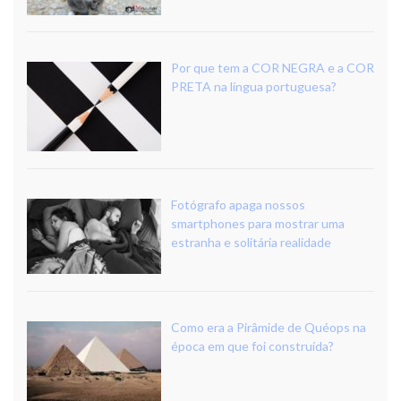
Por que tem a COR NEGRA e a COR
PRETA na língua portuguesa?
Fotógrafo apaga nossos
smartphones para mostrar uma
estranha e solitária realidade
Como era a Pirâmide de Quéops na
época em que foi construída?