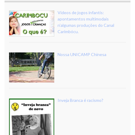
Vídeos de jogos infantis:
apontamentos multimodais
n’algumas produções do Canal
Carimbócu.
Nossa UNICAMP Chinesa
Inveja Branca é racismo?