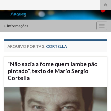
Alte
form
Search for:
de
pesq
+ Informações
Alter
nave
ARQUIVO POR TAG:
CORTELLA
“Não sacia a fome quem lambe pão
pintado”, texto de Mario Sergio
Cortella