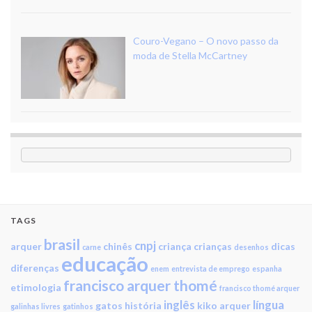
Couro-Vegano – O novo passo da
moda de Stella McCartney
TAGS
brasil
cnpj
arquer
chinês
criança
crianças
dicas
carne
desenhos
educação
diferenças
enem
entrevista de emprego
espanha
francisco arquer thomé
etimologia
francisco thomé arquer
inglês
língua
gatos
história
kiko arquer
galinhas livres
gatinhos