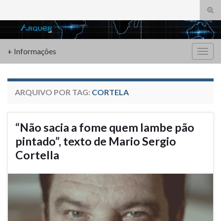
Alte
form
Search for:
de
pesq
+ Informações
Alter
nave
ARQUIVO POR TAG:
CORTELA
“Não sacia a fome quem lambe pão
pintado”, texto de Mario Sergio
Cortella