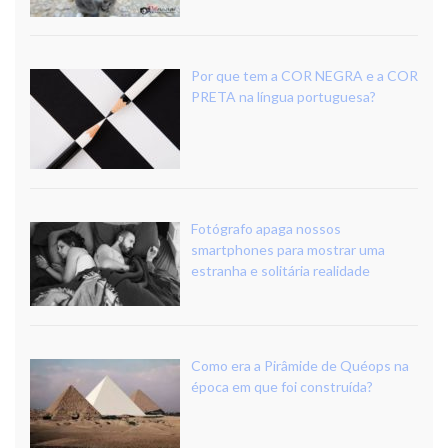
Por que tem a COR NEGRA e a COR
PRETA na língua portuguesa?
Fotógrafo apaga nossos
smartphones para mostrar uma
estranha e solitária realidade
Como era a Pirâmide de Quéops na
época em que foi construída?