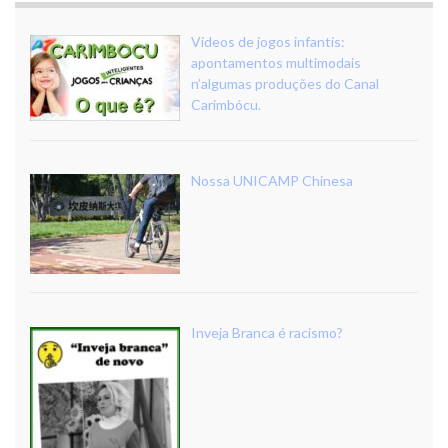
Vídeos de jogos infantis:
apontamentos multimodais
n’algumas produções do Canal
Carimbócu.
Nossa UNICAMP Chinesa
Inveja Branca é racismo?