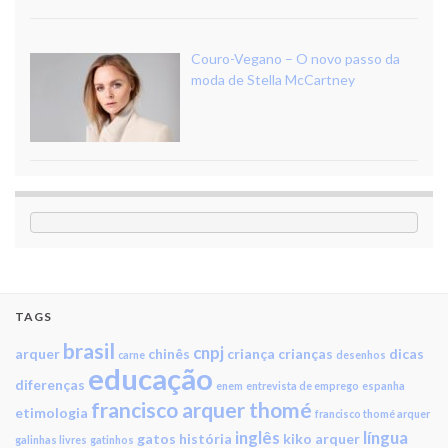
Couro-Vegano – O novo passo da
moda de Stella McCartney
TAGS
brasil
cnpj
arquer
chinês
criança
crianças
dicas
carne
desenhos
educação
diferenças
enem
entrevista de emprego
espanha
francisco arquer thomé
etimologia
francisco thomé arquer
inglês
língua
gatos
história
kiko arquer
galinhas livres
gatinhos