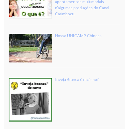
apontamentos multimodais
n’algumas produções do Canal
Carimbócu.
Nossa UNICAMP Chinesa
Inveja Branca é racismo?