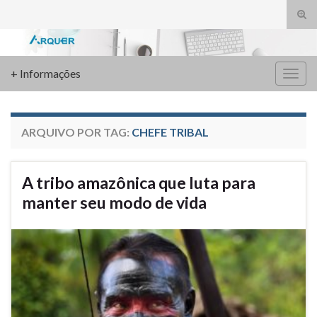
Alte
form
Search for:
de
pesq
+ Informações
Alter
nave
ARQUIVO POR TAG:
CHEFE TRIBAL
A tribo amazônica que luta para
manter seu modo de vida