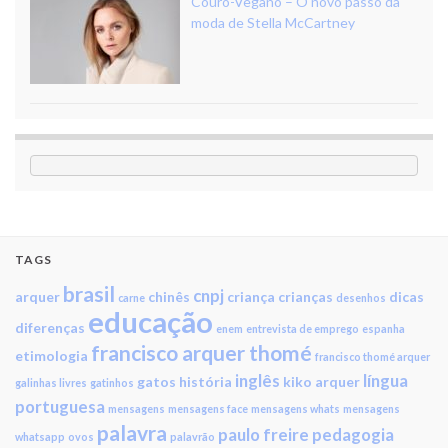
Couro-Vegano – O novo passo da
moda de Stella McCartney
TAGS
brasil
cnpj
arquer
chinês
criança
crianças
dicas
carne
desenhos
educação
diferenças
enem
entrevista de emprego
espanha
francisco arquer thomé
etimologia
francisco thomé arquer
inglês
língua
gatos
história
kiko arquer
galinhas livres
gatinhos
portuguesa
mensagens
mensagens face
mensagens whats
mensagens
palavra
paulo freire
pedagogia
whatsapp
ovos
palavrão