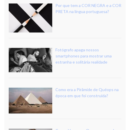
Por que tem a COR NEGRA e a COR
PRETA na língua portuguesa?
Fotógrafo apaga nossos
smartphones para mostrar uma
estranha e solitária realidade
Como era a Pirâmide de Quéops na
época em que foi construída?