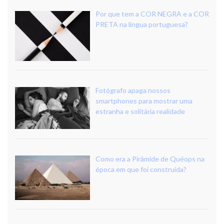
Por que tem a COR NEGRA e a COR
PRETA na língua portuguesa?
Fotógrafo apaga nossos
smartphones para mostrar uma
estranha e solitária realidade
Como era a Pirâmide de Quéops na
época em que foi construída?