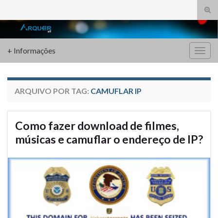
Alte
form
Search for:
de
pesq
+ Informações
Alter
nave
ARQUIVO POR TAG:
CAMUFLAR IP
Como fazer download de filmes,
músicas e camuflar o endereço de IP?