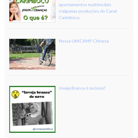
apontamentos multimodais
n’algumas produções do Canal
Carimbócu.
Nossa UNICAMP Chinesa
Inveja Branca é racismo?