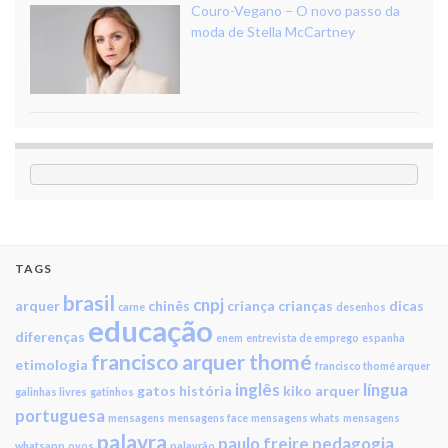
Couro-Vegano – O novo passo da
moda de Stella McCartney
TAGS
brasil
cnpj
arquer
chinês
criança
crianças
dicas
carne
desenhos
educação
diferenças
enem
entrevista de emprego
espanha
francisco arquer thomé
etimologia
francisco thomé arquer
inglês
língua
gatos
história
kiko arquer
galinhas livres
gatinhos
portuguesa
mensagens
mensagens face
mensagens whats
mensagens
palavra
paulo freire
pedagogia
whatsapp
ovos
palavrão