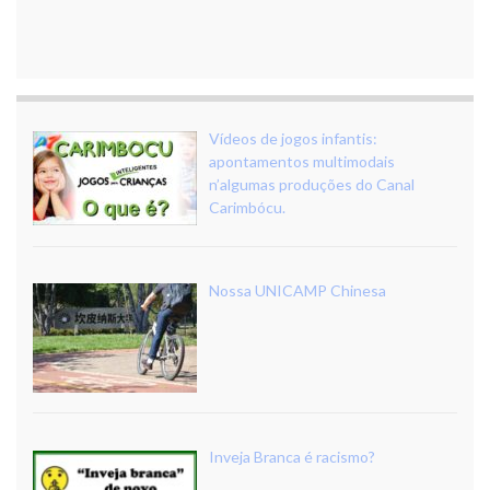
Vídeos de jogos infantis:
apontamentos multimodais
n’algumas produções do Canal
Carimbócu.
Nossa UNICAMP Chinesa
Inveja Branca é racismo?