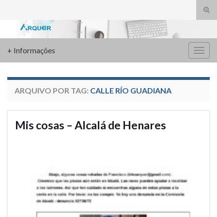
Alte
form
Search for:
de
pesq
+ Informações
Alter
nave
ARQUIVO POR TAG:
CALLE RÍO GUADIANA
Mis cosas – Alcalá de Henares