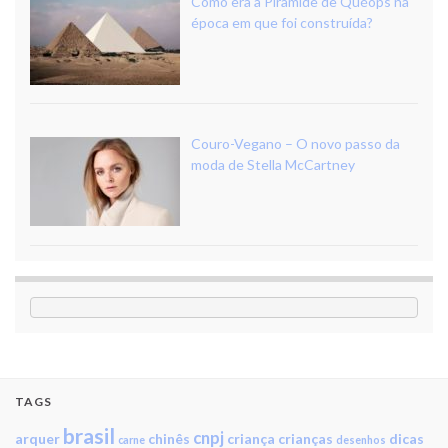
Como era a Pirâmide de Quéops na
época em que foi construída?
Couro-Vegano – O novo passo da
moda de Stella McCartney
TAGS
brasil
cnpj
arquer
chinês
criança
crianças
dicas
carne
desenhos