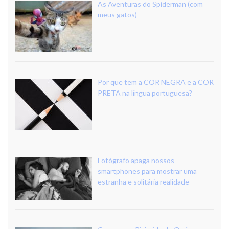
As Aventuras do Spiderman (com
meus gatos)
Por que tem a COR NEGRA e a COR
PRETA na língua portuguesa?
Fotógrafo apaga nossos
smartphones para mostrar uma
estranha e solitária realidade