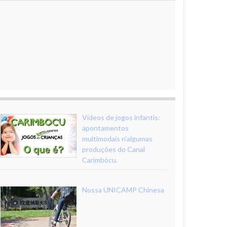
Vídeos de jogos infantis:
apontamentos
multimodais n’algumas
produções do Canal
Carimbócu.
Nossa UNICAMP Chinesa