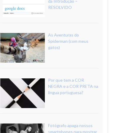
da Introdução –
RESOLVIDO
As Aventuras do
Spiderman (com meus
gatos)
Por que tem a COR
NEGRA e a COR PRETA na
língua portuguesa?
Fotógrafo apaga nossos
smartphones para mostrar