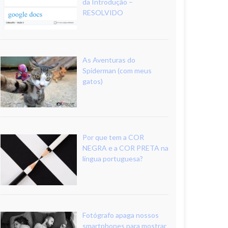
da Introdução –
RESOLVIDO
As Aventuras do
Spiderman (com meus
gatos)
Por que tem a COR
NEGRA e a COR PRETA na
língua portuguesa?
Fotógrafo apaga nossos
smartphones para mostrar