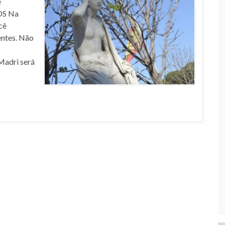
e
OS Na
cê
entes. Não
Madri será