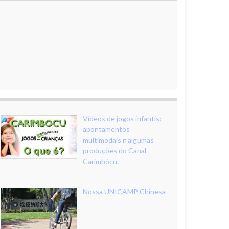
Vídeos de jogos infantis:
apontamentos
multimodais n’algumas
produções do Canal
Carimbócu.
Nossa UNICAMP Chinesa