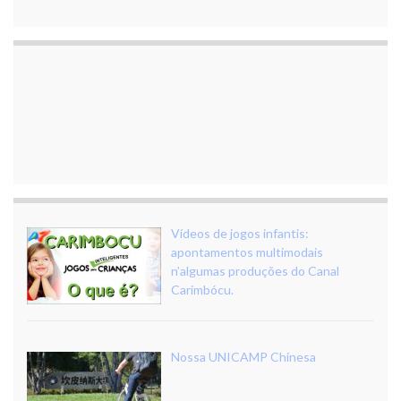
Vídeos de jogos infantis:
apontamentos multimodais
n’algumas produções do Canal
Carimbócu.
Nossa UNICAMP Chinesa