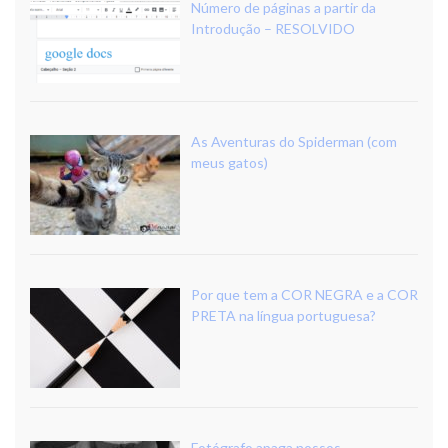
Número de páginas a partir da
Introdução – RESOLVIDO
As Aventuras do Spiderman (com
meus gatos)
Por que tem a COR NEGRA e a COR
PRETA na língua portuguesa?
Fotógrafo apaga nossos