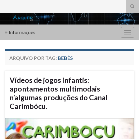
Alte
form
Search for:
de
pesq
+ Informações
Alter
nave
ARQUIVO POR TAG:
BEBÊS
Vídeos de jogos infantis:
apontamentos multimodais
n’algumas produções do Canal
Carimbócu.