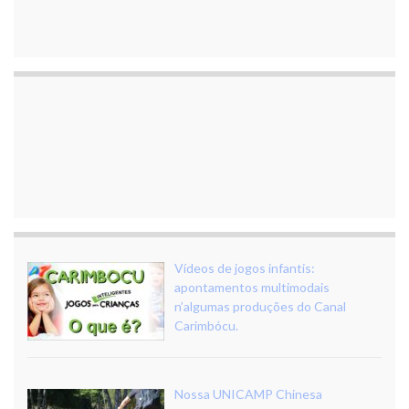
Vídeos de jogos infantis:
apontamentos multimodais
n’algumas produções do Canal
Carimbócu.
Nossa UNICAMP Chinesa