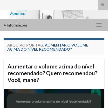
Alte
form
Search for:
de
pesq
+ Informações
Alter
nave
ARQUIVO POR TAG:
AUMENTAR O VOLUME
ACIMA DO NÍVEL RECOMENDADO?
Aumentar o volume acima do nível
recomendado? Quem recomendou?
Você, mané?