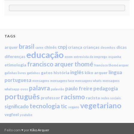
TAGS
brasil
cnpj
arquer
chinês
criança
crianças
dicas
carne
desenhos
educação
diferenças
enem
entrevista de emprego
espanha
francisco arquer thomé
etimologia
francisco thomé arquer
inglês
língua
gatos
história
kiko arquer
galinhas livres
gatinhos
portuguesa
mensagens
mensagens face
mensagens whats
mensagens
palavra
paulo freire
pedagogia
whatsapp
ovos
palavrão
português
racismo
professor
racista
redes sociais
vegetariano
tecnologia
tic
significado
vegano
vegfeel
youtube
Feito com ♥ por
Kiko Arquer