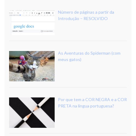
Número de páginas a partir da
Introdução – RESOLVIDO
As Aventuras do Spiderman (com
meus gatos)
Por que tem a COR NEGRA e a COR
PRETA na língua portuguesa?