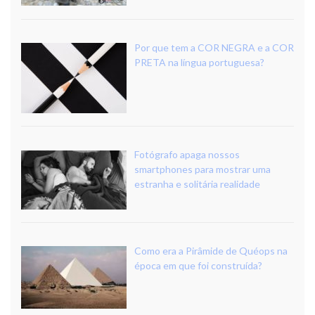
Por que tem a COR NEGRA e a COR
PRETA na língua portuguesa?
Fotógrafo apaga nossos
smartphones para mostrar uma
estranha e solitária realidade
Como era a Pirâmide de Quéops na
época em que foi construída?