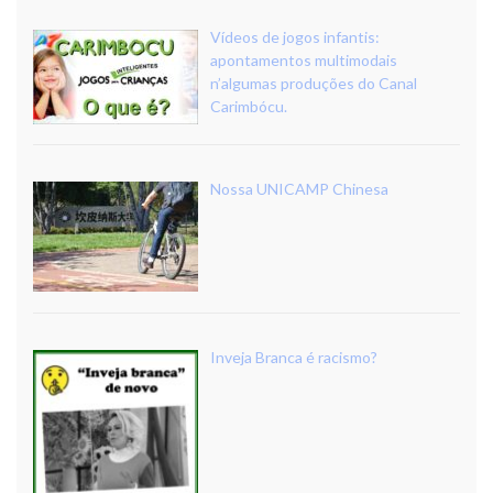
Vídeos de jogos infantis:
apontamentos multimodais
n’algumas produções do Canal
Carimbócu.
Nossa UNICAMP Chinesa
Inveja Branca é racismo?