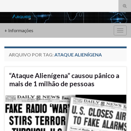
Alte
form
Search for:
de
pesq
+ Informações
Alter
nave
ARQUIVO POR TAG:
ATAQUE ALIENÍGENA
“Ataque Alienígena” causou pânico a
mais de 1 milhão de pessoas