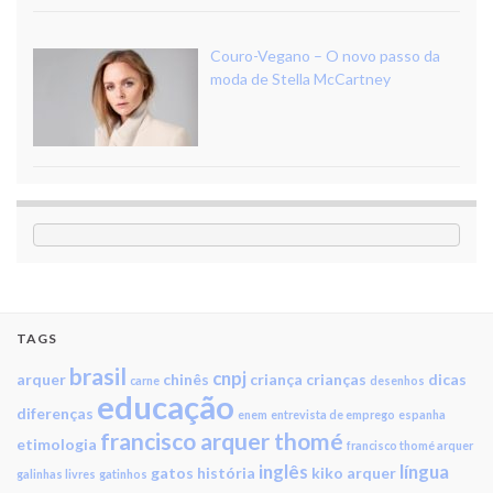
Couro-Vegano – O novo passo da
moda de Stella McCartney
TAGS
brasil
cnpj
arquer
chinês
criança
crianças
dicas
carne
desenhos
educação
diferenças
enem
entrevista de emprego
espanha
francisco arquer thomé
etimologia
francisco thomé arquer
inglês
língua
gatos
história
kiko arquer
galinhas livres
gatinhos