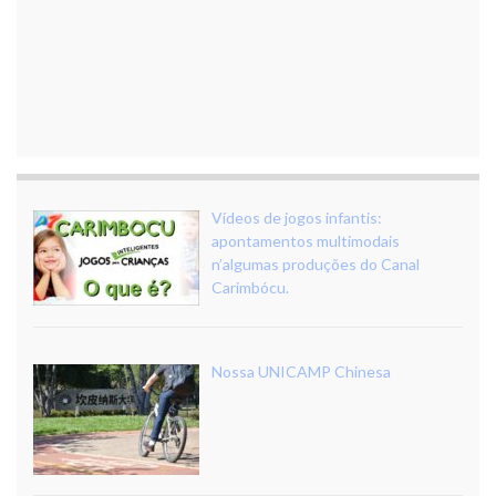
Vídeos de jogos infantis:
apontamentos multimodais
n’algumas produções do Canal
Carimbócu.
Nossa UNICAMP Chinesa