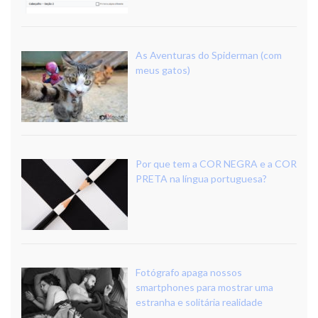
As Aventuras do Spiderman (com
meus gatos)
Por que tem a COR NEGRA e a COR
PRETA na língua portuguesa?
Fotógrafo apaga nossos
smartphones para mostrar uma
estranha e solitária realidade