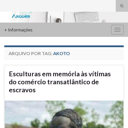
Alte
form
Search for:
de
pesq
+ Informações
Alter
nave
ARQUIVO POR TAG:
AKOTO
Esculturas em memória às vítimas
do comércio transatlântico de
escravos