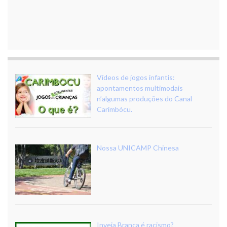
Vídeos de jogos infantis:
apontamentos multimodais
n’algumas produções do Canal
Carimbócu.
Nossa UNICAMP Chinesa
Inveja Branca é racismo?