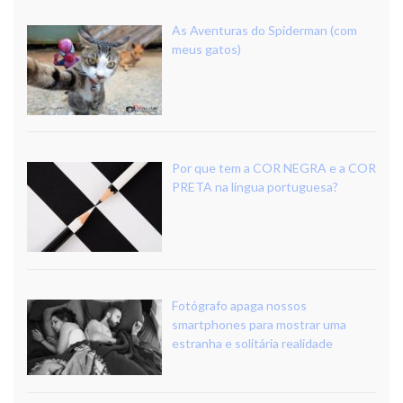
As Aventuras do Spiderman (com
meus gatos)
Por que tem a COR NEGRA e a COR
PRETA na língua portuguesa?
Fotógrafo apaga nossos
smartphones para mostrar uma
estranha e solitária realidade