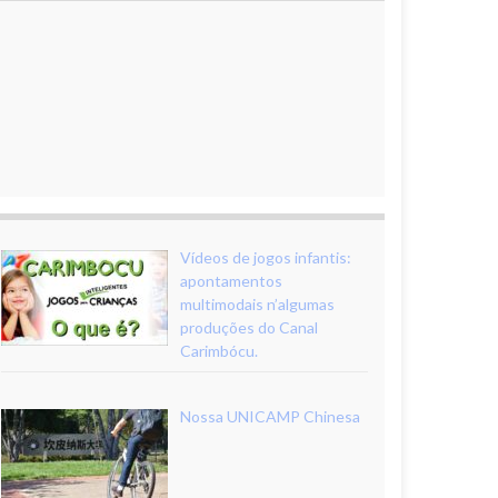
Vídeos de jogos infantis:
apontamentos
multimodais n’algumas
produções do Canal
Carimbócu.
Nossa UNICAMP Chinesa