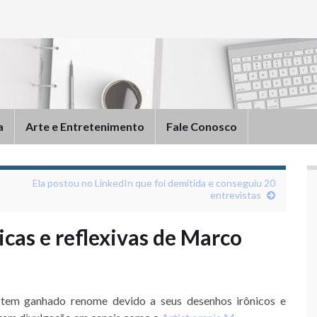
a
Arte e Entretenimento
Fale Conosco
Ela postou no LinkedIn que foi demitida e conseguiu 20
entrevistas
ticas e reflexivas de Marco
 tem ganhado renome devido a seus desenhos irônicos e