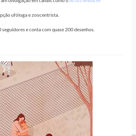
aram divulgação em canais como o
Artist omnia M
epção ufóloga e zoocentrista.
l seguidores e conta com quase 200 desenhos.