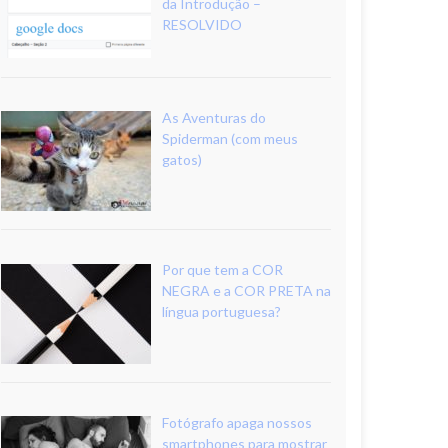
da Introdução –
RESOLVIDO
As Aventuras do
Spiderman (com meus
gatos)
Por que tem a COR
NEGRA e a COR PRETA na
língua portuguesa?
Fotógrafo apaga nossos
smartphones para mostrar