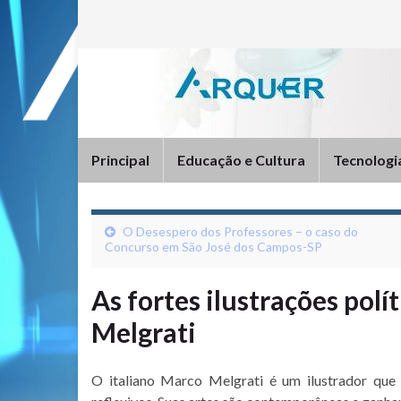
Principal
Educação e Cultura
Tecnologi
O Desespero dos Professores – o caso do
Concurso em São José dos Campos-SP
As fortes ilustrações polí
Melgrati
O italiano Marco Melgrati é um ilustrador que