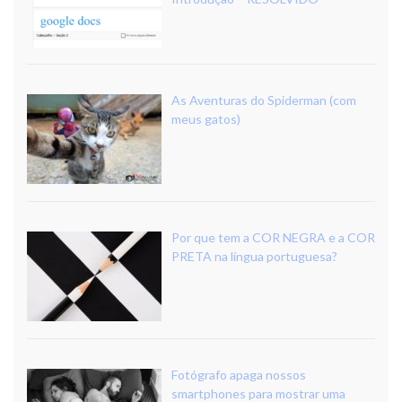
As Aventuras do Spiderman (com
meus gatos)
Por que tem a COR NEGRA e a COR
PRETA na língua portuguesa?
Fotógrafo apaga nossos
smartphones para mostrar uma