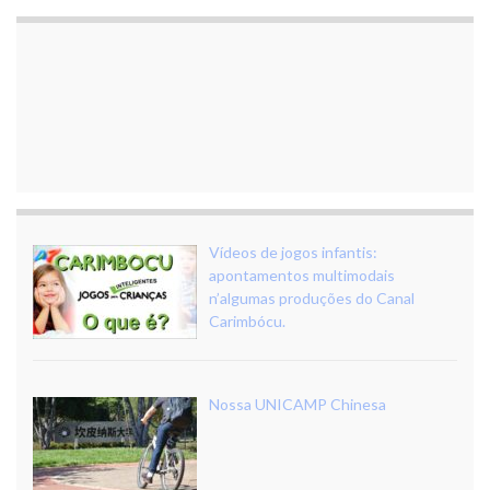
Vídeos de jogos infantis:
apontamentos multimodais
n’algumas produções do Canal
Carimbócu.
Nossa UNICAMP Chinesa