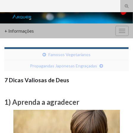
Alte
form
Search for:
de
pesq
+ Informações
Alter
nave
Famosos Vegetarianos
Propagandas Japonesas Engraçadas
7 Dicas Valiosas de Deus
1) Aprenda a agradecer