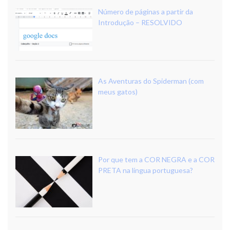
Número de páginas a partir da
Introdução – RESOLVIDO
As Aventuras do Spiderman (com
meus gatos)
Por que tem a COR NEGRA e a COR
PRETA na língua portuguesa?