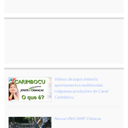
Vídeos de jogos infantis:
apontamentos multimodais
n’algumas produções do Canal
Carimbócu.
Nossa UNICAMP Chinesa