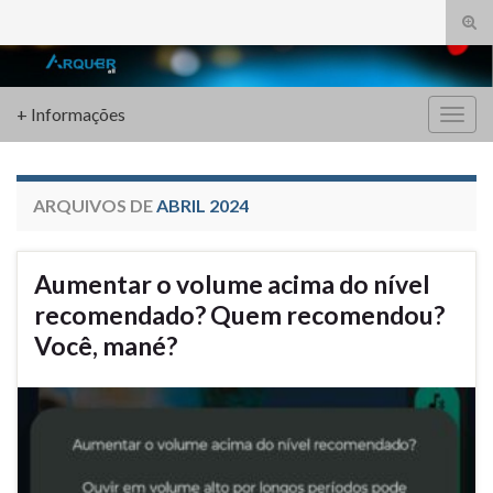
Alte
form
Search for:
de
pesq
+ Informações
Alter
nave
ARQUIVOS DE
ABRIL 2024
Aumentar o volume acima do nível
recomendado? Quem recomendou?
Você, mané?