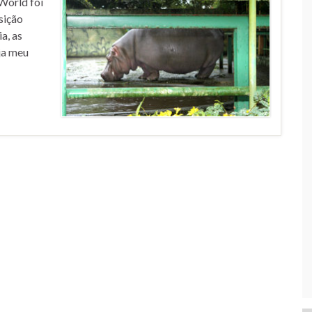
World foi
sição
a, as
ja meu