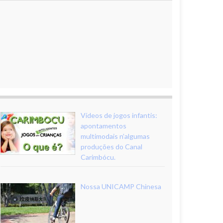
Vídeos de jogos infantis:
apontamentos
multimodais n’algumas
produções do Canal
Carimbócu.
Nossa UNICAMP Chinesa