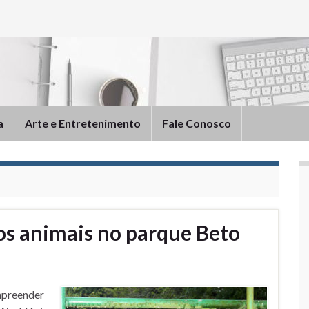
a
Arte e Entretenimento
Fale Conosco
os animais no parque Beto
ompreender