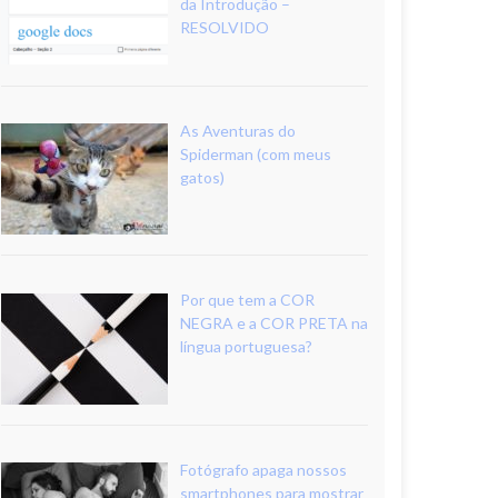
da Introdução –
RESOLVIDO
As Aventuras do
Spiderman (com meus
gatos)
Por que tem a COR
NEGRA e a COR PRETA na
língua portuguesa?
Fotógrafo apaga nossos
smartphones para mostrar