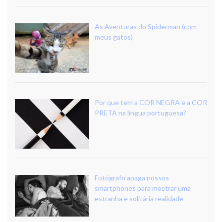
As Aventuras do Spiderman (com
meus gatos)
Por que tem a COR NEGRA e a COR
PRETA na língua portuguesa?
Fotógrafo apaga nossos
smartphones para mostrar uma
estranha e solitária realidade