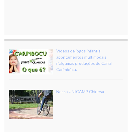
Vídeos de jogos infantis:
apontamentos multimodais
n’algumas produções do Canal
Carimbócu.
Nossa UNICAMP Chinesa