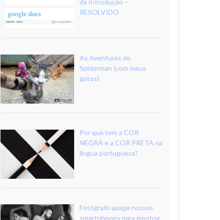
da Introdução –
RESOLVIDO
As Aventuras do
Spiderman (com meus
gatos)
Por que tem a COR
NEGRA e a COR PRETA na
língua portuguesa?
Fotógrafo apaga nossos
smartphones para mostrar