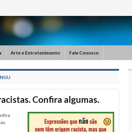
a
Arte e Entretenimento
Fale Conosco
ANGU
acistas. Confira algumas.
nfira
as.