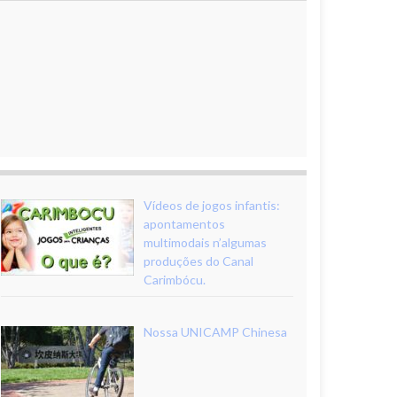
Vídeos de jogos infantis:
apontamentos
multimodais n’algumas
produções do Canal
Carimbócu.
Nossa UNICAMP Chinesa