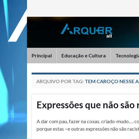
Principal
Educação e Cultura
Tecnologi
ARQUIVO POR TAG:
TEM CAROÇO NESSE 
Expressões que não são r
A dar com pau, fazer na coxas. criado-mudo…. co
porque estas ~e outras expressões não são racist