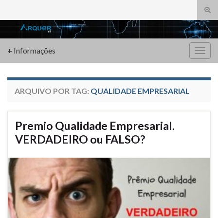
Alte
form
Search for:
de
pesq
+ Informações
Alter
nave
ARQUIVO POR TAG:
QUALIDADE EMPRESARIAL
Premio Qualidade Empresarial.
VERDADEIRO ou FALSO?