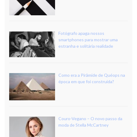
Fotógrafo apaga nossos
smartphones para mostrar uma
estranha e solitária realidade
Como era a Pirâmide de Quéops na
época em que foi construída?
Couro-Vegano – O novo passo da
moda de Stella McCartney