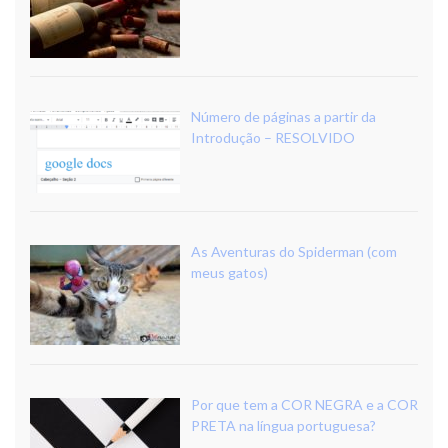
Número de páginas a partir da
Introdução – RESOLVIDO
As Aventuras do Spiderman (com
meus gatos)
Por que tem a COR NEGRA e a COR
PRETA na língua portuguesa?