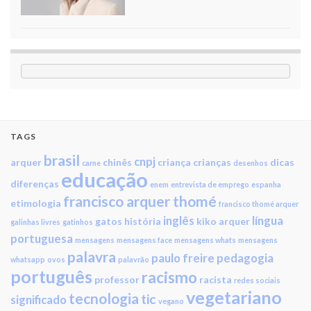
TAGS
brasil
cnpj
arquer
chinês
criança
crianças
dicas
carne
desenhos
educação
diferenças
enem
entrevista de emprego
espanha
francisco arquer thomé
etimologia
francisco thomé arquer
inglês
língua
gatos
história
kiko arquer
galinhas livres
gatinhos
portuguesa
mensagens
mensagens face
mensagens whats
mensagens
palavra
paulo freire
pedagogia
whatsapp
ovos
palavrão
português
racismo
professor
racista
redes sociais
vegetariano
tecnologia
tic
significado
vegano