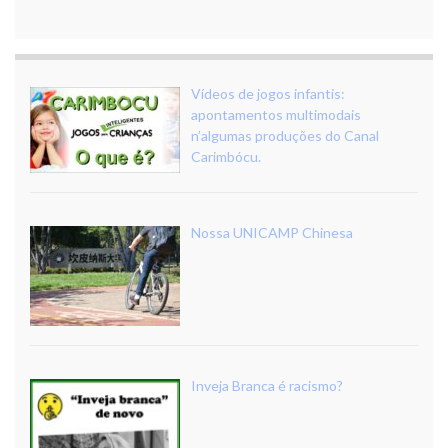
Vídeos de jogos infantis:
apontamentos multimodais
n’algumas produções do Canal
Carimbócu.
Nossa UNICAMP Chinesa
Inveja Branca é racismo?