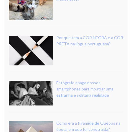
Por que tem a COR NEGRA e a COR
PRETA na língua portuguesa?
Fotógrafo apaga nossos
smartphones para mostrar uma
estranha e solitária realidade
Como era a Pirâmide de Quéops na
época em que foi construída?