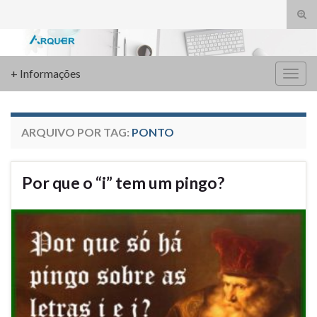
Alte
form
Search for:
de
pesq
+ Informações
Alter
nave
ARQUIVO POR TAG:
PONTO
Por que o “i” tem um pingo?