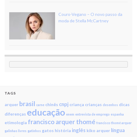
Couro-Vegano – O novo passo da
moda de Stella McCartney
TAGS
brasil
cnpj
arquer
chinês
criança
crianças
dicas
carne
desenhos
educação
diferenças
enem
entrevista de emprego
espanha
francisco arquer thomé
etimologia
francisco thomé arquer
inglês
língua
gatos
história
kiko arquer
galinhas livres
gatinhos