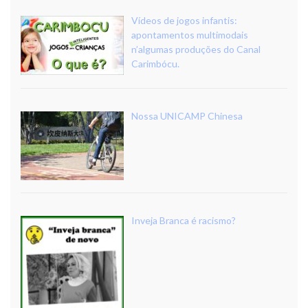
Vídeos de jogos infantis:
apontamentos multimodais
n’algumas produções do Canal
Carimbócu.
Nossa UNICAMP Chinesa
Inveja Branca é racismo?