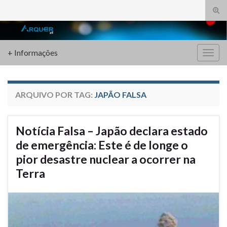
Alte
form
Search for:
de
pesq
+ Informações
Alter
nave
ARQUIVO POR TAG:
JAPÃO FALSA
Notícia Falsa – Japão declara estado
de emergência: Este é de longe o
pior desastre nuclear a ocorrer na
Terra