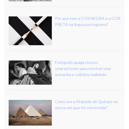
Por que tem a COR NEGRA e a COR
PRETA na língua portuguesa?
Fotógrafo apaga nossos
smartphones para mostrar uma
estranha e solitária realidade
Como era a Pirâmide de Quéops na
época em que foi construída?