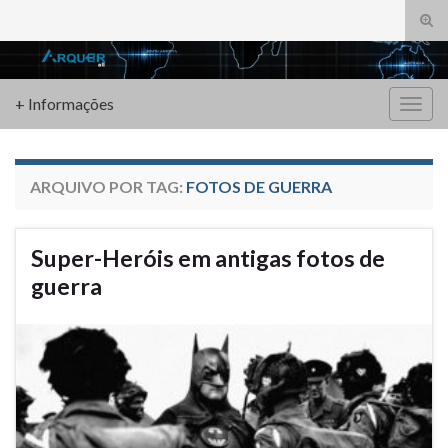
Alte
form
Search for:
de
pesq
+ Informações
Alter
nave
ARQUIVO POR TAG:
FOTOS DE GUERRA
Super-Heróis em antigas fotos de
guerra