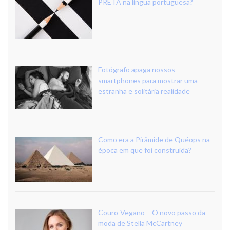
PRETA na língua portuguesa?
Fotógrafo apaga nossos
smartphones para mostrar uma
estranha e solitária realidade
Como era a Pirâmide de Quéops na
época em que foi construída?
Couro-Vegano – O novo passo da
moda de Stella McCartney