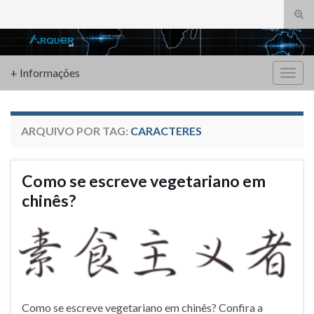
Alte
form
Search for:
de
pesq
+ Informações
Alter
nave
ARQUIVO POR TAG:
CARACTERES
Como se escreve vegetariano em
chinês?
Como se escreve vegetariano em chinês? Confira a