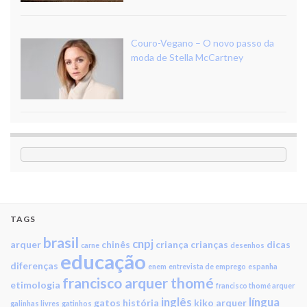
Couro-Vegano – O novo passo da
moda de Stella McCartney
TAGS
brasil
cnpj
arquer
chinês
criança
crianças
dicas
carne
desenhos
educação
diferenças
enem
entrevista de emprego
espanha
francisco arquer thomé
etimologia
francisco thomé arquer
inglês
língua
gatos
história
kiko arquer
galinhas livres
gatinhos