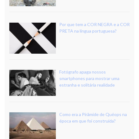
Por que tem a COR NEGRA e a COR
PRETA na língua portuguesa?
Fotógrafo apaga nossos
smartphones para mostrar uma
estranha e solitária realidade
Como era a Pirâmide de Quéops na
época em que foi construída?