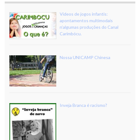
Vídeos de jogos infantis:
apontamentos multimodais
n’algumas produções do Canal
Carimbócu.
Nossa UNICAMP Chinesa
Inveja Branca é racismo?