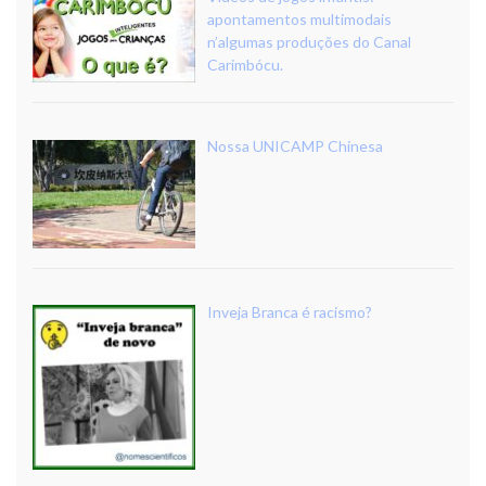
apontamentos multimodais
n’algumas produções do Canal
Carimbócu.
Nossa UNICAMP Chinesa
Inveja Branca é racismo?