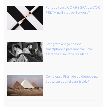
Por que tem a COR NEGRA e a COR
PRETA na língua portuguesa?
Fotógrafo apaga nossos
smartphones para mostrar uma
estranha e solitária realidade
Como era a Pirâmide de Quéops na
época em que foi construída?