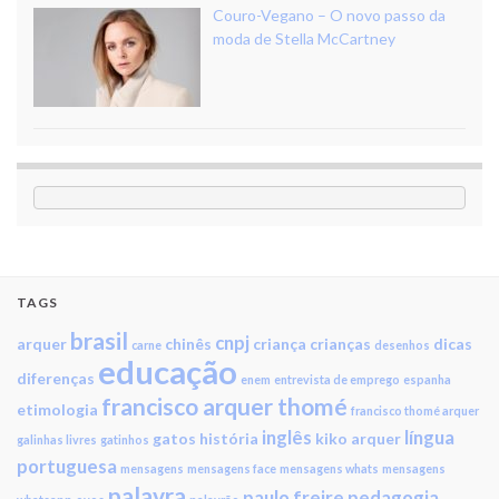
Couro-Vegano – O novo passo da
moda de Stella McCartney
TAGS
brasil
cnpj
arquer
chinês
criança
crianças
dicas
carne
desenhos
educação
diferenças
enem
entrevista de emprego
espanha
francisco arquer thomé
etimologia
francisco thomé arquer
inglês
língua
gatos
história
kiko arquer
galinhas livres
gatinhos
portuguesa
mensagens
mensagens face
mensagens whats
mensagens
palavra
paulo freire
pedagogia