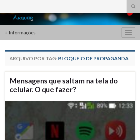
Alte
form
Search for:
de
pesq
+ Informações
Alter
nave
ARQUIVO POR TAG:
BLOQUEIO DE PROPAGANDA
Mensagens que saltam na tela do
celular. O que fazer?