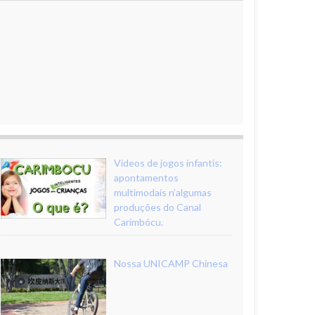
Vídeos de jogos infantis:
apontamentos
multimodais n’algumas
produções do Canal
Carimbócu.
Nossa UNICAMP Chinesa