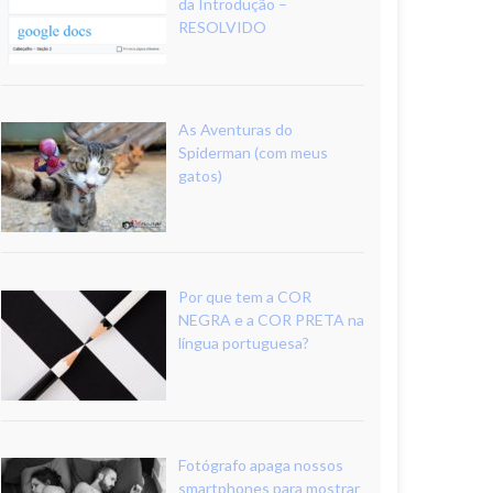
da Introdução –
RESOLVIDO
As Aventuras do
Spiderman (com meus
gatos)
Por que tem a COR
NEGRA e a COR PRETA na
língua portuguesa?
Fotógrafo apaga nossos
smartphones para mostrar