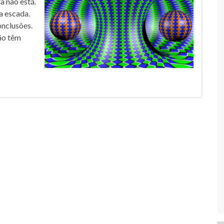
a não está.
a escada.
onclusões.
não têm