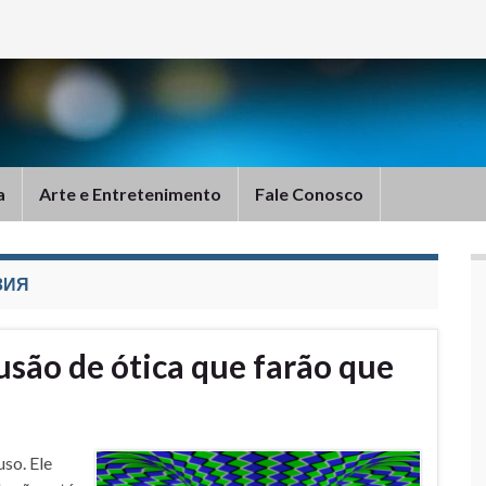
a
Arte e Entretenimento
Fale Conosco
ЗИЯ
usão de ótica que farão que
so. Ele